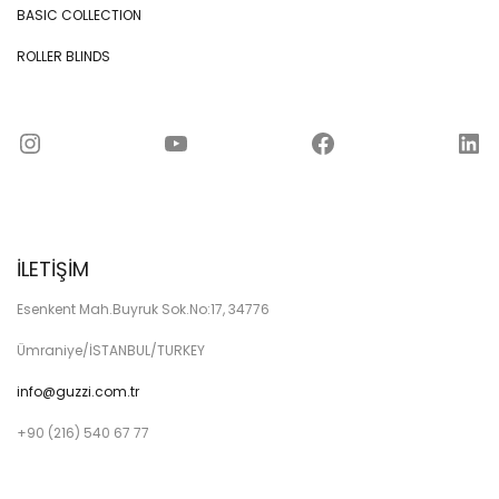
BASIC COLLECTION
ROLLER BLINDS
Instagram
YouTube
Facebook
LinkedIn
İLETİŞİM
Esenkent Mah.Buyruk Sok.No:17, 34776
Ümraniye/İSTANBUL/TURKEY
info@guzzi.com.tr
+90 (216) 540 67 77